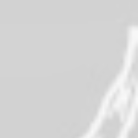
“
Todo un clasico para el
Buen Camino
Una vez más ha superado mis
expectativas. Es la tercera vez que hago
el Camino y duermo en Sarria y las tres
veces he cenado en Casa Roberto. No
conozco otro sitio calidad precio como
este. Chuletón, pulpo y zamburiñas no
pueden faltar en el menú y Roberto un
crack. Aunque me pilla muy lejos sin
duda volveré.”
Juan Antonio – Tripadvisor