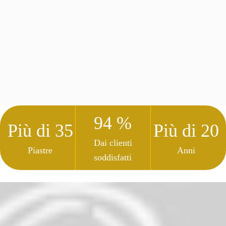
94 %
Più di 35
Più di 20
Dai clienti
Piastre
Anni
soddisfatti